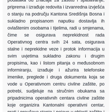
podataka od značaja za zaštitu i spašavanje,
priprema i izrađuje redovita i izvanredna izvješća
o stanju na području Kantona Središnja Bosna i
sukladno propisanom naputku dostavlja ih
ovlaštenim osobama i tijelima, radi u smjenama,
čime se osigurava neprekidnost rada
Operativnog centra svih 24 sata, osigurava
stalne i neprekidne veze i protok informacija u
svim uvjetima sukladno zakonu i drugim
propisima, kao i listom pitanja o međusobnom
informiranju, izrađuje i ažurira telefonske
imenike, preglede i druga dokumenta koja se
vode u Operativnom centru civilne zaštite, po
potrebi, sudjeluje na stručnim obukama sa
pripadnicima operativnih centara civilne zaštite
koje organizira Kantonalni operativni centar,