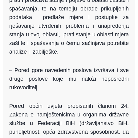
prati i proučava stanje i pojave u oblasti zaštite i
spašavanja, te na temelju obrade prikupljenih
podataka predlaže mjere i postupke za
rješavanje utvrđenih problema i unapređenja
stanja u ovoj oblasti, prati stanje u oblasti mjera
zaštite i spašavanja o čemu sačinjava potrebite
analize i zabilješke,
– Pored gore navedenih poslova izvršava i sve
druge poslove koje mu naloži neposredni
rukovoditelj.
Pored općih uvjeta propisanih članom 24.
Zakona o namještenicima u organima državne
službe u Federaciji BiH (državljanstvo BiH,
punoljetnost, opća zdravstvena sposobnost, da