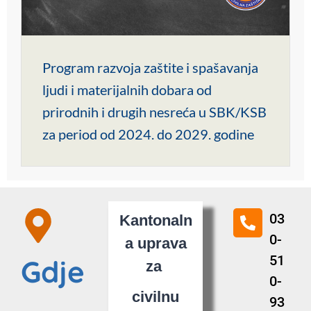
Program razvoja zaštite i spašavanja
ljudi i materijalnih dobara od
prirodnih i drugih nesreća u SBK/KSB
za period od 2024. do 2029. godine
03
Kantonaln
0-
a uprava
51
Gdje
za
0-
civilnu
93