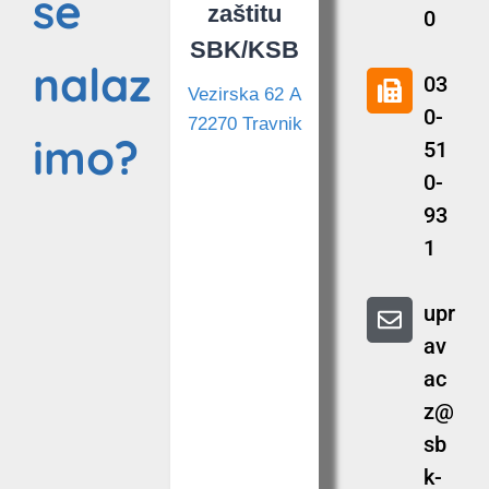
se
zaštitu
0
SBK/KSB
nalaz
03
Vezirska 62 A
0-
72270 Travnik
imo?
51
0-
93
1
upr
av
ac
z@
sb
k-