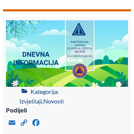
Kategorija:
Izvještaji
,
Novosti
Podijeli
E
C
F
m
o
a