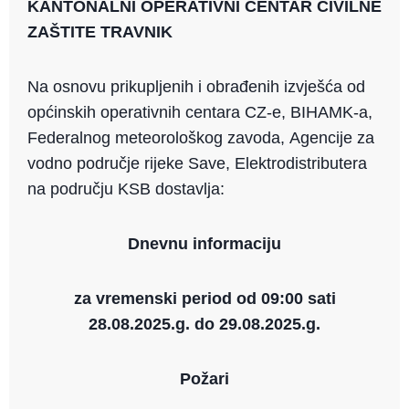
KANTONALNI OPERATIVNI CENTAR CIVILNE
ai
p
c
ZAŠTITE TRAVNIK
l
y
e
Li
b
Na osnovu prikupljenih i obrađenih izvješća od
n
o
općinskih operativnih centara CZ-e, BIHAMK-a,
k
o
Federalnog meteorološkog zavoda, Agencije za
k
vodno područje rijeke Save, Elektrodistributera
na području KSB dostavlja:
Dnevnu informaciju
za vremenski period od 09:00 sati
28.08.2025.g. do 29.08.2025.g.
Požari