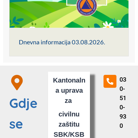
Dnevna informacija 03.08.2026.
03
Kantonaln
0-
a uprava
51
Gdje
za
0-
civilnu
93
se
zaštitu
0
SBK/KSB