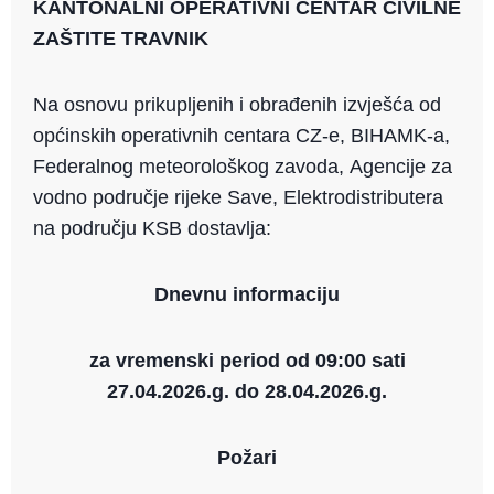
KANTONALNI OPERATIVNI CENTAR CIVILNE
ai
p
c
ZAŠTITE TRAVNIK
l
y
e
Li
b
Na osnovu prikupljenih i obrađenih izvješća od
n
o
općinskih operativnih centara CZ-e, BIHAMK-a,
k
o
Federalnog meteorološkog zavoda, Agencije za
k
vodno područje rijeke Save, Elektrodistributera
na području KSB dostavlja:
Dnevnu informaciju
za vremenski period od 09:00 sati
27.04.2026.g. do 28.04.2026.g.
Požari