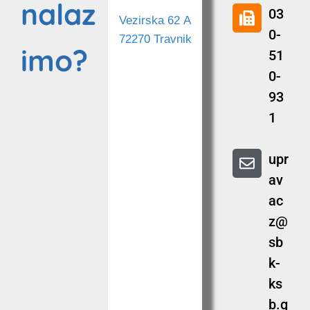
nalaz
03
Vezirska 62 A
0-
72270 Travnik
imo?
51
0-
93
1
upr
av
ac
z@
sb
k-
ks
b.g