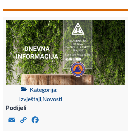
Kategorija:
Izvještaji
,
Novosti
Podijeli
E
C
F
m
o
a