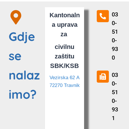
03
Kantonaln
0-
a uprava
51
Gdje
za
0-
civilnu
93
se
zaštitu
0
SBK/KSB
nalaz
03
Vezirska 62 A
0-
72270 Travnik
imo?
51
0-
93
1