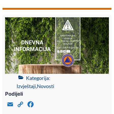
Kategorija:
Izvještaji
,
Novosti
Podijeli
E
C
F
m
o
a