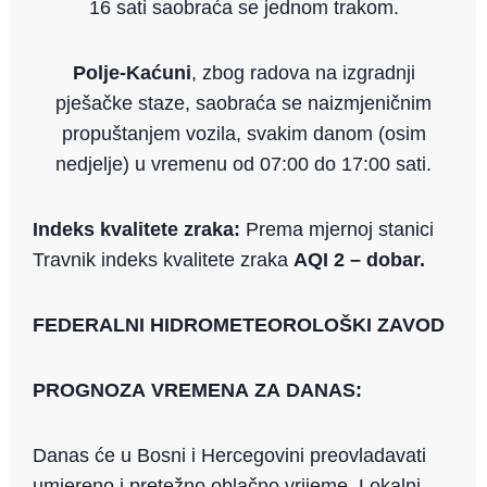
16 sati saobraća se jednom trakom.
Polje-Kaćuni
, zbog radova na izgradnji
pješačke staze, saobraća se naizmjeničnim
propuštanjem vozila, svakim danom (osim
nedjelje) u vremenu od 07:00 do 17:00 sati.
Indeks kvalitete zraka:
Prema mjernoj stanici
Travnik indeks kvalitete zraka
AQI 2
–
dobar.
FEDERALNI HIDROMETEOROLOŠKI ZAVOD
PROGNOZA VREMENA ZA DANAS:
Danas će u Bosni i Hercegovini preovladavati
umjereno i pretežno oblačno vrijeme. Lokalni