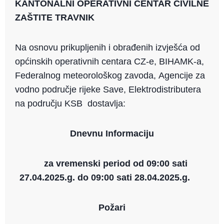
KANTONALNI OPERATIVNI CENTAR CIVILNE
ai
p
c
ZAŠTITE TRAVNIK
l
y
e
Li
b
Na osnovu prikupljenih i obrađenih izvješća od
n
o
općinskih operativnih centara CZ-e, BIHAMK-a,
k
o
Federalnog meteorološkog zavoda, Agencije za
k
vodno područje rijeke Save, Elektrodistributera
na području KSB dostavlja:
Dnevnu Informaciju
za vremenski period od 09:00 sati
27.04.2025.g. do 09:00 sati 28.04.2025.g.
Požari