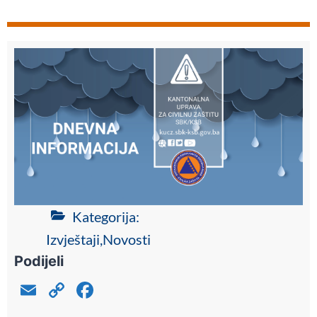
Kategorija:
Izvještaji
,
Novosti
Podijeli
E
C
F
m
o
a