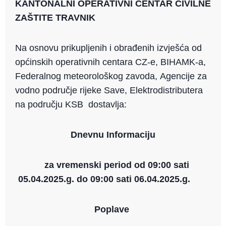
KANTONALNI OPERATIVNI CENTAR CIVILNE
ai
p
c
ZAŠTITE TRAVNIK
l
y
e
Li
b
Na osnovu prikupljenih i obrađenih izvješća od
n
o
općinskih operativnih centara CZ-e, BIHAMK-a,
k
o
Federalnog meteorološkog zavoda, Agencije za
k
vodno područje rijeke Save, Elektrodistributera
na području KSB dostavlja:
Dnevnu Informaciju
za vremenski period od 09:00 sati
05.04.2025.g. do 09:00 sati 06.04.2025.g.
Poplave