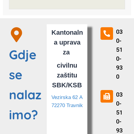
03
Kantonaln
0-
a uprava
51
Gdje
za
0-
civilnu
93
se
zaštitu
0
SBK/KSB
nalaz
03
Vezirska 62 A
0-
72270 Travnik
imo?
51
0-
93